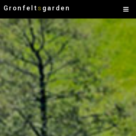
Gronfelt
s
garden