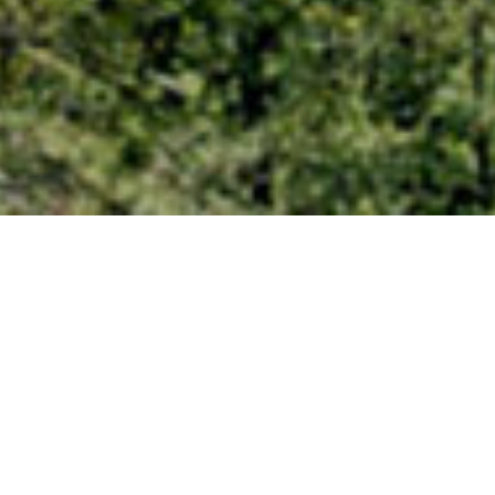
Hotell Grönfeltsgården ligger vid sjön Möckeln på
Grönfeltsudden. Gården byggdes i slutet av 1880-talet och